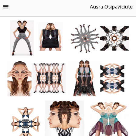
Ausra Osipaviciute